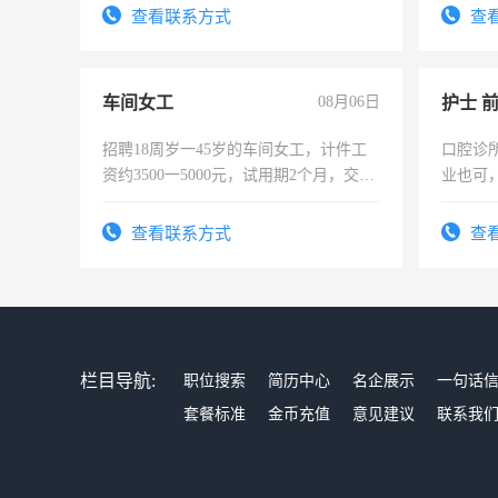
太太等。
试用期1
查看联系方式
查
车间女工
08月06日
护士 
招聘18周岁一45岁的车间女工，计件工
口腔诊
资约3500一5000元，试用期2个月，交五
业也可
险，有年薪假，年底福利
强。面
查看联系方式
查
栏目导航:
职位搜索
简历中心
名企展示
一句话
套餐标准
金币充值
意见建议
联系我