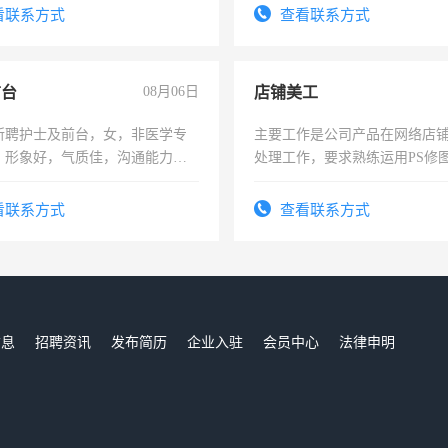
-3个月，转正后交纳五险，
表或者有医学资质的优先，底薪
看联系方式
查看联系方式
交五险。
前台
08月06日
店铺美工
所聘护士及前台，女，非医学专
主要工作是公司产品在网络店
，形象好，气质佳，沟通能力
处理工作，要求熟练运用PS修图
试，周日休息。
作时间每天8小时，待遇优厚。
看联系方式
查看联系方式
信息
招聘资讯
发布简历
企业入驻
会员中心
法律申明
们