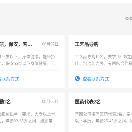
查
急招保洁，保安，客服，工程
08月07日
工艺品导购
求55岁以下，身体健康，能坚持
工艺品导购10名，要求;18-35
作，保安55岁以下身体健康，有
佳，沟通能力强，有团队合作
形象端庄，遵纪守法，无犯罪记
上进心，有工作经验者优先！
服要求45岁以下高中以上文化，
看联系方式
查看联系方式
工作认真，性格开朗有良好沟通
工程，懂水电维修。
勤1名
08月06日
医药代表2名
险报价出单，要求：大专以上学
基因公司招聘医药代表2名，要
，年龄22-35岁之间，熟悉电脑
以下学历，年龄25-45岁之间，
工作态度认真，具有团队精神，
可，需要具有营销经验，从事