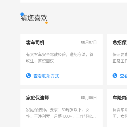
猜您喜欢
客车司机
08月07日
有大客车安全驾驶经验，遵纪守法，管
保洁要
吃注，薪资面议
正常工
责任心
录，客
查看联系方式
查
懂电脑
能力，
家庭保洁师
08月06日
车险内
家庭保洁师。要求：50周岁以下、女
负责车
性、干净利索，月薪4000+，工作轻松，
历，女性
时间灵活，不需坐班，适合宝妈、全职
操作，