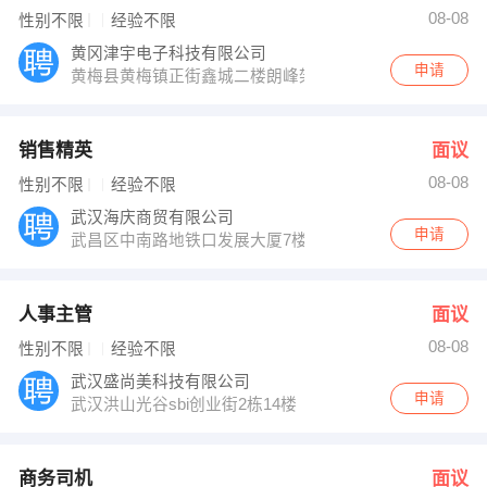
08-08
性别不限
经验不限
黄冈津宇电子科技有限公司
申请
黄梅县黄梅镇正街鑫城二楼朗峰架子鼓隔壁
销售精英
面议
08-08
性别不限
经验不限
武汉海庆商贸有限公司
申请
武昌区中南路地铁口发展大厦7楼702湖北省人才中心楼上
人事主管
面议
08-08
性别不限
经验不限
武汉盛尚美科技有限公司
申请
武汉洪山光谷sbi创业街2栋14楼
商务司机
面议